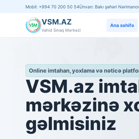
Mobil: +994 70 200 50 54
Ünvan: Bakı şəhəri Nərimano
VSM.AZ
Ana səhifə
Vahid Sınaq Mərkəzi
Online imtahan, yoxlama və nəticə platf
VSM.az imt
mərkəzinə x
gəlmisiniz