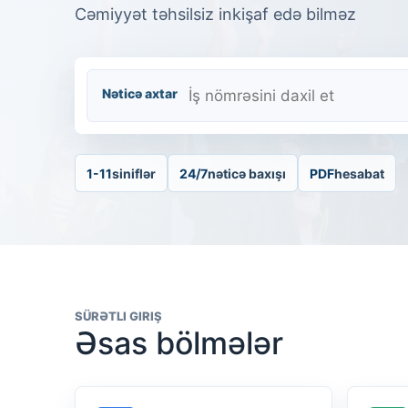
Cəmiyyət təhsilsiz inkişaf edə bilməz
Nəticə axtar
1-11
siniflər
24/7
nəticə baxışı
PDF
hesabat
SÜRƏTLI GIRIŞ
Əsas bölmələr