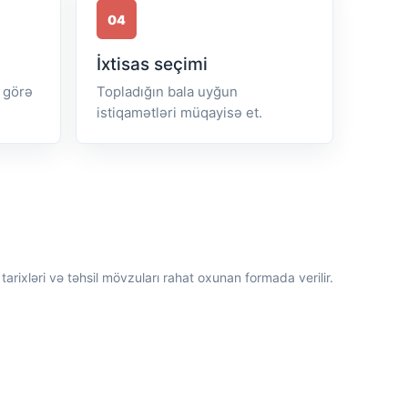
04
İxtisas seçimi
 görə
Topladığın bala uyğun
istiqamətləri müqayisə et.
 tarixləri və təhsil mövzuları rahat oxunan formada verilir.