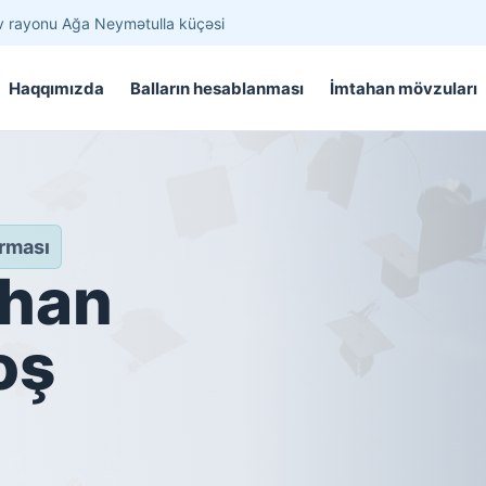
v rayonu Ağa Neymətulla küçəsi
Haqqımızda
Balların hesablanması
İmtahan mövzuları
orması
ahan
oş