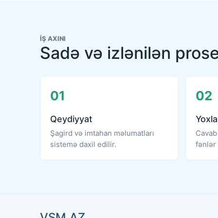
İŞ AXINI
Sadə və izlənilən pros
01
02
Qeydiyyat
Yoxl
Şagird və imtahan məlumatları
Cavab 
sistemə daxil edilir.
fənlər 
VSM.AZ