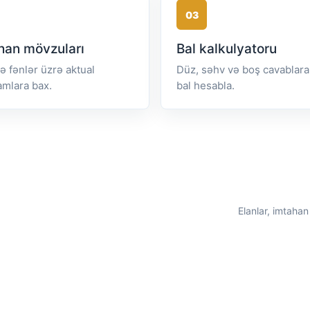
03
han mövzuları
Bal kalkulyatoru
və fənlər üzrə aktual
Düz, səhv və boş cavablara
amlara bax.
bal hesabla.
Elanlar, imtahan