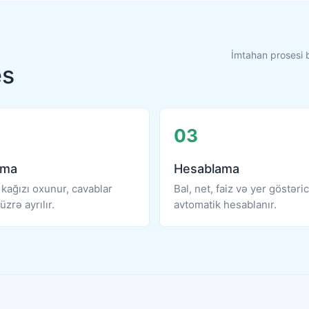
İmtahan prosesi 
es
03
ama
Hesablama
kağızı oxunur, cavablar
Bal, net, faiz və yer göstəric
üzrə ayrılır.
avtomatik hesablanır.