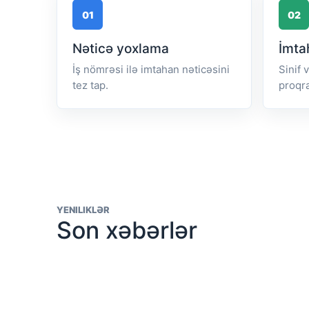
01
02
Nəticə yoxlama
İmta
İş nömrəsi ilə imtahan nəticəsini
Sinif 
tez tap.
proqr
YENILIKLƏR
Son xəbərlər