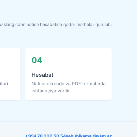
başlanğıcdan nəticə hesabatına qədər mərhələli qurulub.
04
Hesabat
iləri
Nəticə ekranda və PDF formatında
istifadəçiyə verilir.
+994 70 200 50 54
sebuhikamal@vsm.az