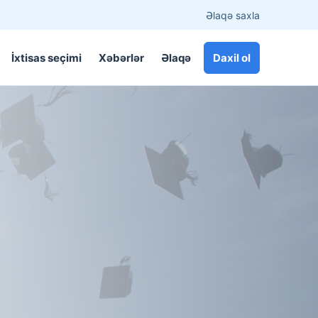
Əlaqə saxla
İxtisas seçimi
Xəbərlər
Əlaqə
Daxil ol